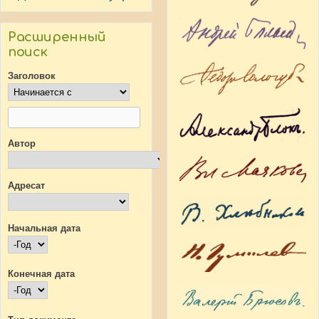
Расширенный
поиск
Заголовок
Автор
Адресат
Начальная дата
Начальная дата
Год
Конечная дата
Конечная дата
Год