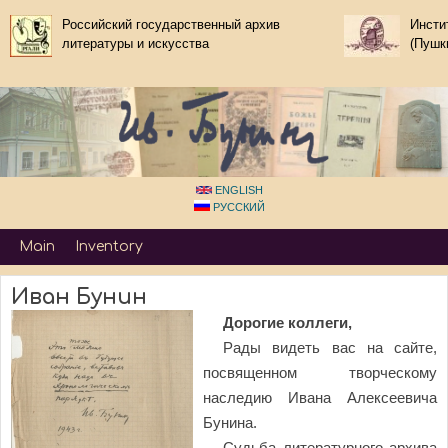
Skip to main content
Российский государственный архив
Инсти
литературы и искусства
(Пушк
ENGLISH
РУССКИЙ
Primary_tsvetaeva for Ivan Bunin
Main
Inventory
Иван Бунин
Дорогие коллеги,
Рады видеть вас на сайте,
посвященном творческому
наследию Ивана Алексеевича
Бунина.
Судьба литературного архива