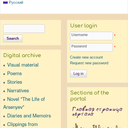
Русский
User login
Search
Search form
Username
*
Password
*
Digital archive
Create new account
Request new password
Visual material
Poems
Stories
Narratives
Sections of the
Novel "The Life of
portal
Arsenyev"
Diaries and Memoirs
Clippings from