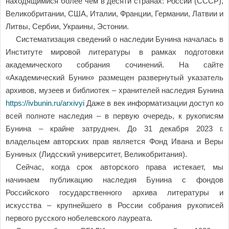
находящимися более чем в десяти странах: России (СССР),
Великобритании, США, Италии, Франции, Германии, Латвии и
Литвы, Сербии, Украины, Эстонии.
Систематизация сведений о наследии Бунина началась в
Институте мировой литературы в рамках подготовки
академического собрания сочинений. На сайте
«Академический Бунин» размещен развернутый указатель
архивов, музеев и библиотек – хранителей наследия Бунина
https://ivbunin.ru/arxivyi
Даже в век информатизации доступ ко
всей полноте наследия – в первую очередь, к рукописям
Бунина – крайне затруднен. До 31 декабря 2023 г.
владельцем авторских прав является Фонд Ивана и Веры
Буниных (Лидсский университет, Великобритания).
Сейчас, когда срок авторского права истекает, мы
начинаем публикацию наследия Бунина с фондов
Российского государственного архива литературы и
искусства – крупнейшего в России собрания рукописей
первого русского нобелевского лауреата.